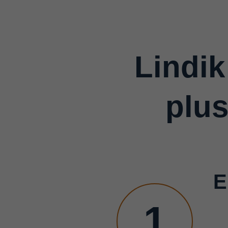
Lindik
plu
E
1