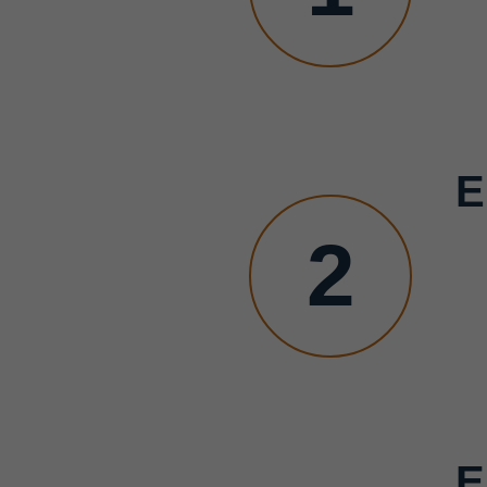
E
2
E