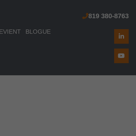
n
819 380-8763
Linke
Yout
EVIENT
BLOGUE
in