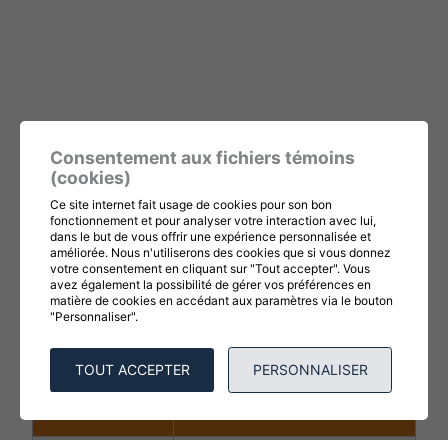
Consentement aux fichiers témoins
(cookies)
Ce site internet fait usage de cookies pour son bon
Voici concrètement
fonctionnement et pour analyser votre interaction avec lui,
dans le but de vous offrir une expérience personnalisée et
comment LINDIK
améliorée. Nous n'utiliserons des cookies que si vous donnez
votre consentement en cliquant sur "Tout accepter". Vous
transforme le suivi de vos
avez également la possibilité de gérer vos préférences en
matière de cookies en accédant aux paramètres via le bouton
"Personnaliser".
coûts et de votre
rentabilité :​
TOUT ACCEPTER
PERSONNALISER
Avant Lindik
Après Lindik